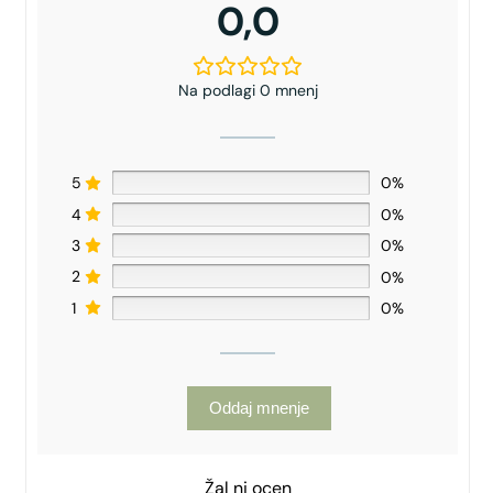
0,0
Na podlagi 0 mnenj
5
0%
4
0%
3
0%
2
0%
1
0%
Oddaj mnenje
Žal ni ocen