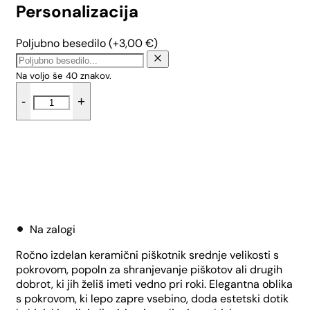
Personalizacija
Poljubno besedilo
(+
3,00
€
)
Na voljo še
40
znakov.
Srednji
-
+
piškotnik
-
Rdeče
rožice
količina
Dodaj v košarico
Na zalogi
Ročno izdelan keramični piškotnik srednje velikosti s
pokrovom, popoln za shranjevanje piškotov ali drugih
dobrot, ki jih želiš imeti vedno pri roki. Elegantna oblika
s pokrovom, ki lepo zapre vsebino, doda estetski dotik