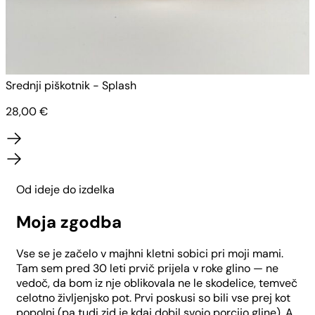
Srednji piškotnik - Splash
S
28,00
€
Od ideje do izdelka
Moja zgodba
Vse se je začelo v majhni kletni sobici pri moji mami.
Tam sem pred 30 leti prvič prijela v roke glino — ne
vedoč, da bom iz nje oblikovala ne le skodelice, temveč
celotno življenjsko pot. Prvi poskusi so bili vse prej kot
popolni (pa tudi zid je kdaj dobil svojo porcijo gline). A