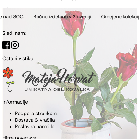
Ročno izdelano v Sloveniji
Omejene kolekcije
Brezp
Sledi nam:
Ostani v stiku:
Informacije
Podpora strankam
Dostava & vračila
Poslovna naročila
Hitre povezave