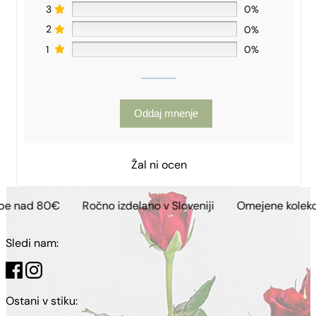
3
0%
2
0%
1
0%
Oddaj mnenje
Žal ni ocen
Ročno izdelano v Sloveniji
Omejene kolekcije
Brezp
Sledi nam:
Ostani v stiku: