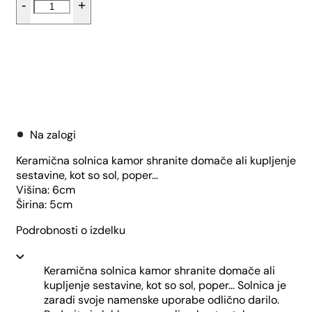
-
+
poper
Jajček
-
Mak
količina
Dodaj v košarico
Na zalogi
Keramična solnica kamor shranite domače ali kupljenje
sestavine, kot so sol, poper…
Višina: 6cm
Širina: 5cm
Podrobnosti o izdelku
Keramična solnica kamor shranite domače ali
kupljenje sestavine, kot so sol, poper... Solnica je
zaradi svoje namenske uporabe odlično darilo.