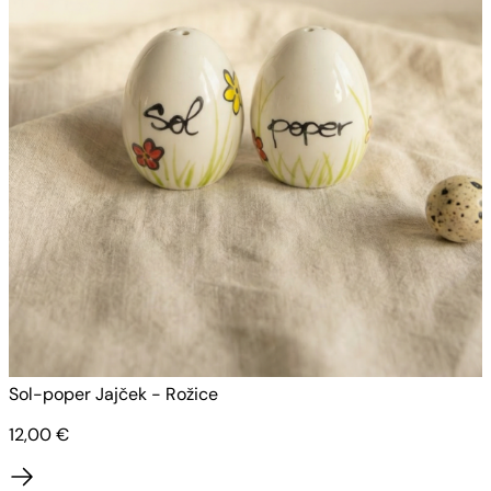
S
Sol-poper Jajček - Rožice
12,00
€