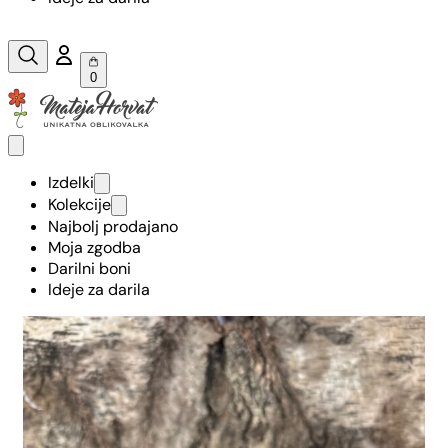
0
Izdelki
Kolekcije
Najbolj prodajano
Moja zgodba
Darilni boni
Ideje za darila