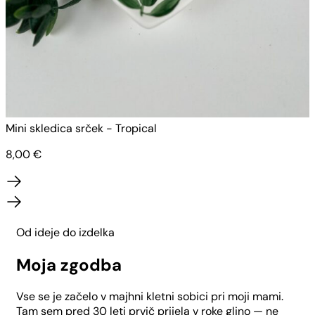
Mini skledica srček - Tropical
M
8,00
€
Od ideje do izdelka
Moja zgodba
Vse se je začelo v majhni kletni sobici pri moji mami.
Tam sem pred 30 leti prvič prijela v roke glino — ne