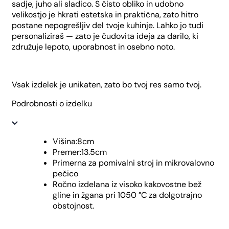
sadje, juho ali sladico. S čisto obliko in udobno
velikostjo je hkrati estetska in praktična, zato hitro
postane nepogrešljiv del tvoje kuhinje. Lahko jo tudi
personaliziraš — zato je čudovita ideja za darilo, ki
združuje lepoto, uporabnost in osebno noto.
Vsak izdelek je unikaten, zato bo tvoj res samo tvoj.
Podrobnosti o izdelku
Višina:8cm
Premer:13.5cm
Primerna za pomivalni stroj in mikrovalovno
pečico
Ročno izdelana iz visoko kakovostne bež
gline in žgana pri 1050 °C za dolgotrajno
obstojnost.