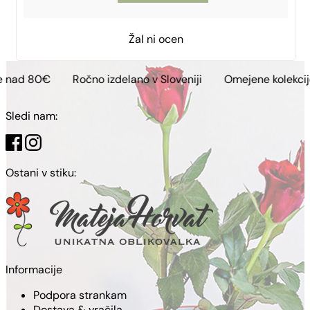
Žal ni ocen
Ročno izdelano v Sloveniji
Omejene kolekcije
Brezpl
Sledi nam:
Ostani v stiku:
Informacije
Podpora strankam
Dostava & vračila