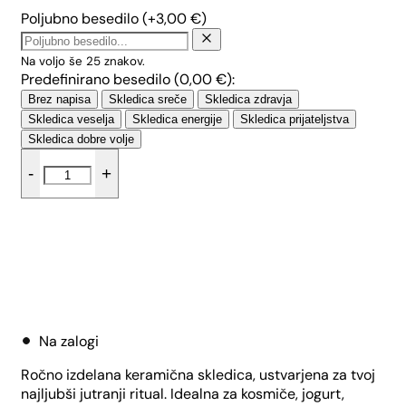
Poljubno besedilo
(+
3,00
€
)
Na voljo še
25
znakov.
Predefinirano besedilo (
0,00
€
):
Brez napisa
Skledica sreče
Skledica zdravja
Skledica veselja
Skledica energije
Skledica prijateljstva
Skledica dobre volje
Skledica
-
+
za
kosmiče
-
Sivka
količina
Dodaj v košarico
Na zalogi
Ročno izdelana keramična skledica, ustvarjena za tvoj
najljubši jutranji ritual. Idealna za kosmiče, jogurt,