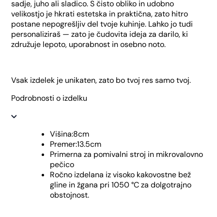
sadje, juho ali sladico. S čisto obliko in udobno
velikostjo je hkrati estetska in praktična, zato hitro
postane nepogrešljiv del tvoje kuhinje. Lahko jo tudi
personaliziraš — zato je čudovita ideja za darilo, ki
združuje lepoto, uporabnost in osebno noto.
Vsak izdelek je unikaten, zato bo tvoj res samo tvoj.
Podrobnosti o izdelku
Višina:8cm
Premer:13.5cm
Primerna za pomivalni stroj in mikrovalovno
pečico
Ročno izdelana iz visoko kakovostne bež
gline in žgana pri 1050 °C za dolgotrajno
obstojnost.