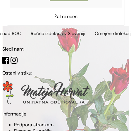
Žal ni ocen
Ročno izdelano v Sloveniji
Omejene kolekcije
Brezp
Sledi nam:
Ostani v stiku:
Informacije
Podpora strankam
Dostava & vračila