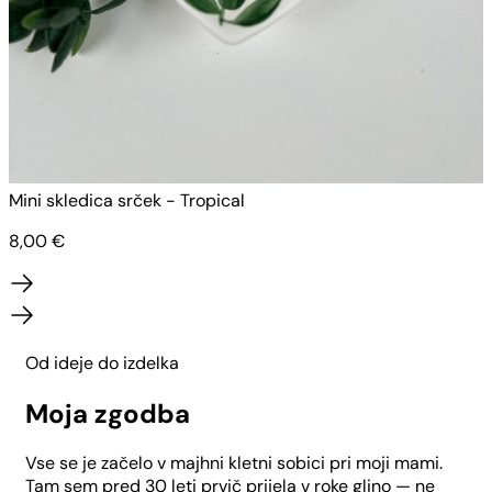
Mini skledica srček - Tropical
M
8,00
€
Od ideje do izdelka
Moja zgodba
Vse se je začelo v majhni kletni sobici pri moji mami.
Tam sem pred 30 leti prvič prijela v roke glino — ne