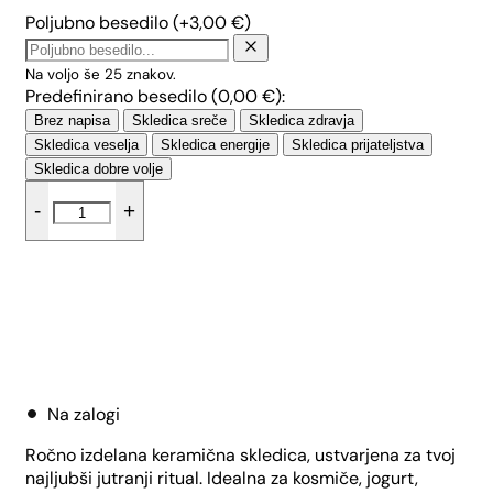
Poljubno besedilo
(+
3,00
€
)
Na voljo še
25
znakov.
Predefinirano besedilo (
0,00
€
):
Brez napisa
Skledica sreče
Skledica zdravja
Skledica veselja
Skledica energije
Skledica prijateljstva
Skledica dobre volje
Skledica
-
+
za
kosmiče
-
Mak
količina
Dodaj v košarico
Na zalogi
Ročno izdelana keramična skledica, ustvarjena za tvoj
najljubši jutranji ritual. Idealna za kosmiče, jogurt,