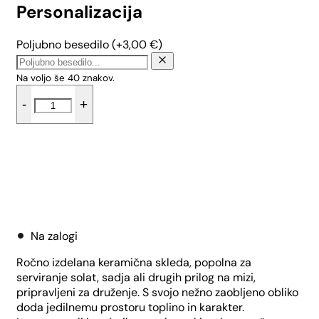
Personalizacija
Poljubno besedilo
(+
3,00
€
)
Na voljo še
40
znakov.
Skleda
-
+
za
solato
-
Oranžne
rožice
količina
Dodaj v košarico
Na zalogi
Ročno izdelana keramična skleda, popolna za
serviranje solat, sadja ali drugih prilog na mizi,
pripravljeni za druženje. S svojo nežno zaobljeno obliko
doda jedilnemu prostoru toplino in karakter.