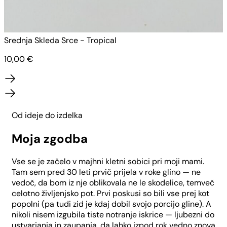
Srednja Skleda Srce - Tropical
V
10,00
€
Od ideje do izdelka
Moja zgodba
Vse se je začelo v majhni kletni sobici pri moji mami.
Tam sem pred 30 leti prvič prijela v roke glino — ne
vedoč, da bom iz nje oblikovala ne le skodelice, temveč
celotno življenjsko pot. Prvi poskusi so bili vse prej kot
popolni (pa tudi zid je kdaj dobil svojo porcijo gline). A
nikoli nisem izgubila tiste notranje iskrice — ljubezni do
ustvarjanja in zaupanja, da lahko izpod rok vedno znova