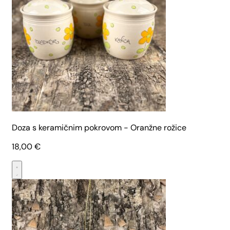
Doza s keramičnim pokrovom - Oranžne rožice
18,00
€