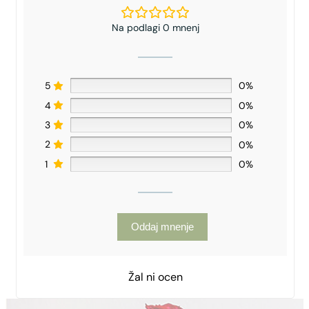
Na podlagi 0 mnenj
5
0%
4
0%
3
0%
2
0%
1
0%
Oddaj mnenje
Žal ni ocen