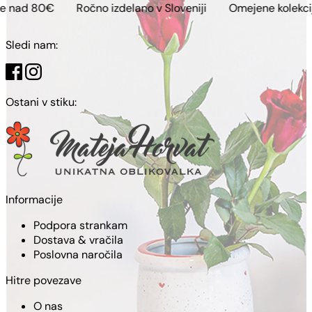
Ročno izdelano v Sloveniji
Omejene kolekcije
Brezpl
Sledi nam:
Ostani v stiku:
Informacije
Podpora strankam
Dostava & vračila
Poslovna naročila
Hitre povezave
O nas