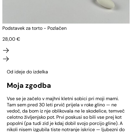
Podstavek za torto - Pozlačen
P
28,00
€
Od ideje do izdelka
Moja zgodba
Vse se je začelo v majhni kletni sobici pri moji mami.
Tam sem pred 30 leti prvič prijela v roke glino — ne
vedoč, da bom iz nje oblikovala ne le skodelice, temveč
celotno življenjsko pot. Prvi poskusi so bili vse prej kot
popolni (pa tudi zid je kdaj dobil svojo porcijo gline). A
nikoli nisem izgubila tiste notranje iskrice — ljubezni do