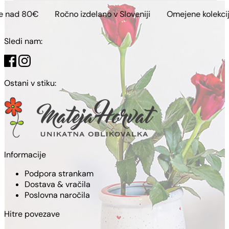
Ročno izdelano v Sloveniji
Omejene kolekcije
Brezp
Sledi nam:
Ostani v stiku:
Informacije
Podpora strankam
Dostava & vračila
Poslovna naročila
Hitre povezave