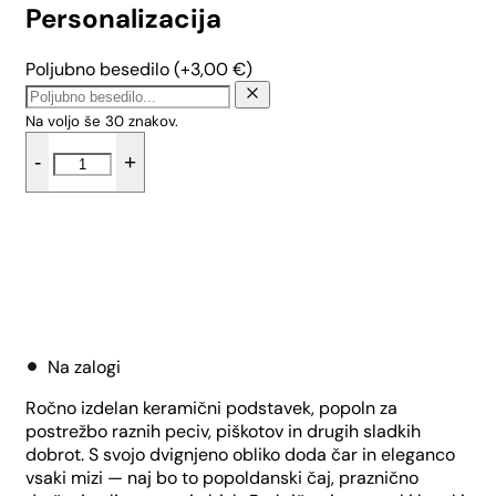
Personalizacija
Poljubno besedilo
(+
3,00
€
)
Na voljo še
30
znakov.
Podstavek
-
+
za
pecivo
-
Tropical
količina
Dodaj v košarico
Na zalogi
Ročno izdelan keramični podstavek, popoln za
postrežbo raznih peciv, piškotov in drugih sladkih
dobrot. S svojo dvignjeno obliko doda čar in eleganco
vsaki mizi — naj bo to popoldanski čaj, praznično