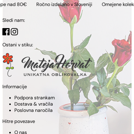
€
Ročno izdelano v Sloveniji
Omejene kolekcije
Bre
Sledi nam:
Ostani v stiku:
Informacije
Podpora strankam
Dostava & vračila
Poslovna naročila
Hitre povezave
O nas