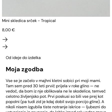
Mini skledica srček - Tropical
M
8,00
€
Od ideje do izdelka
Moja zgodba
Vse se je začelo v majhni kletni sobici pri moji mami.
Tam sem pred 30 leti prvič prijela v roke glino — ne
vedoč, da bom iz nje oblikovala ne le skodelice, temveč
celotno življenjsko pot. Prvi poskusi so bili vse prej kot
popolni (pa tudi zid je kdaj dobil svojo porcijo gline). A
nikoli nisem izgubila tiste notranje iskrice — ljubezni do