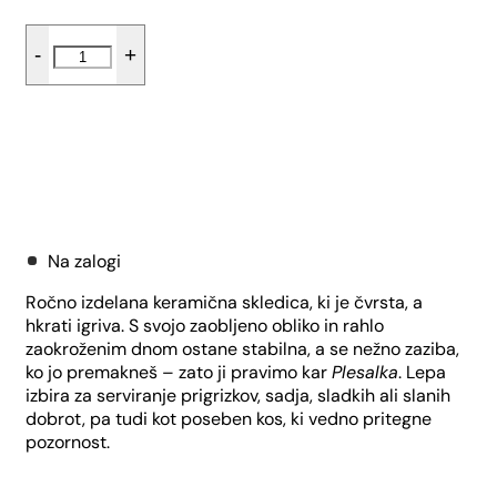
Skledica
-
+
plesalka
z
pozlačenim
robom
količina
Dodaj v košarico
Na zalogi
Ročno izdelana keramična skledica, ki je čvrsta, a
hkrati igriva. S svojo zaobljeno obliko in rahlo
zaokroženim dnom ostane stabilna, a se nežno zaziba,
ko jo premakneš – zato ji pravimo kar
Plesalka
. Lepa
izbira za serviranje prigrizkov, sadja, sladkih ali slanih
dobrot, pa tudi kot poseben kos, ki vedno pritegne
pozornost.