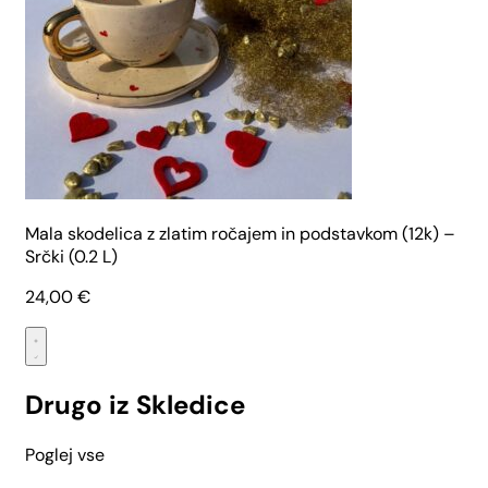
Mala skodelica z zlatim ročajem in podstavkom (12k) –
Srčki (0.2 L)
24,00
€
Drugo iz Skledice
Poglej vse