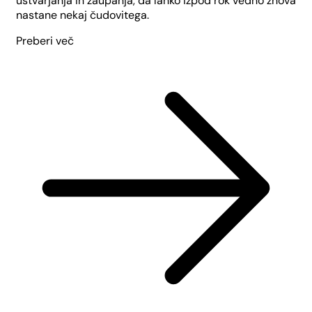
ustvarjanja in zaupanja, da lahko izpod rok vedno znova
nastane nekaj čudovitega.
Preberi več