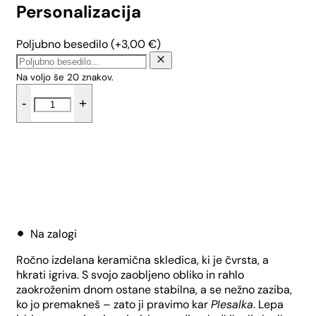
Personalizacija
Poljubno besedilo
(+
3,00
€
)
Na voljo še
20
znakov.
Skledica
-
+
plesalka
-
Češnjev
cvet
količina
Dodaj v košarico
Na zalogi
Ročno izdelana keramična skledica, ki je čvrsta, a
hkrati igriva. S svojo zaobljeno obliko in rahlo
zaokroženim dnom ostane stabilna, a se nežno zaziba,
ko jo premakneš – zato ji pravimo kar
Plesalka
. Lepa