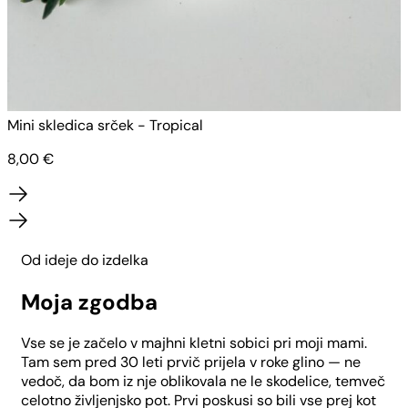
Mini skledica srček - Tropical
M
8,00
€
Od ideje do izdelka
Moja zgodba
Vse se je začelo v majhni kletni sobici pri moji mami.
Tam sem pred 30 leti prvič prijela v roke glino — ne
vedoč, da bom iz nje oblikovala ne le skodelice, temveč
celotno življenjsko pot. Prvi poskusi so bili vse prej kot