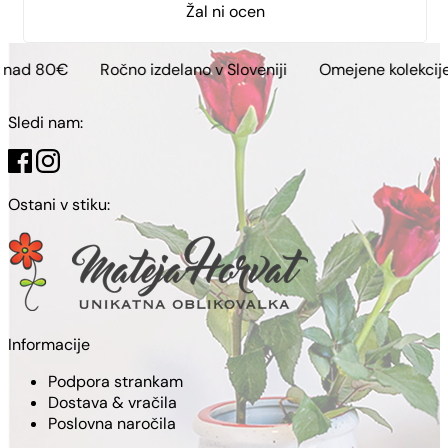
Žal ni ocen
Ročno izdelano v Sloveniji
Omejene kolekcije
Brezpl
Sledi nam:
Ostani v stiku:
Informacije
Podpora strankam
Dostava & vračila
Poslovna naročila