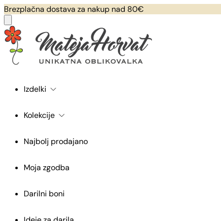
Brezplačna dostava za nakup nad 80€
Izdelki
Kolekcije
Najbolj prodajano
Moja zgodba
Darilni boni
Ideje za darila