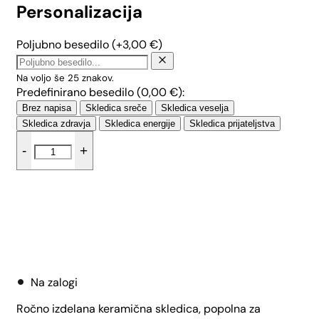
Personalizacija
Poljubno besedilo
(+
3,00
€
)
Na voljo še
25
znakov.
Predefinirano besedilo (
0,00
€
):
Brez napisa
Skledica sreče
Skledica veselja
Skledica zdravja
Skledica energije
Skledica prijateljstva
Nizka
-
+
skledica
za
kosmiče
-
Splash
količina
Dodaj v košarico
Na zalogi
Ročno izdelana keramična skledica, popolna za