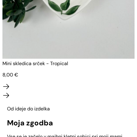
Mini skledica srček - Tropical
M
8,00
€
Od ideje do izdelka
Moja zgodba
Vse se je začelo v majhni kletni sobici pri moji mami.