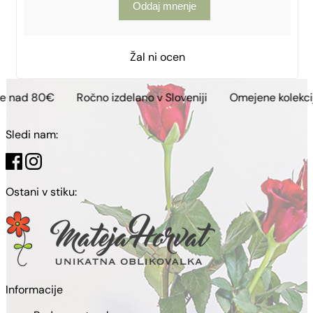
Oddaj mnenje
Žal ni ocen
Ročno izdelano v Sloveniji
Omejene kolekcije
Brez
Sledi nam:
Ostani v stiku:
Informacije