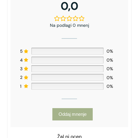
0,0
Na podlagi 0 mnenj
5
0%
4
0%
3
0%
2
0%
1
0%
Oddaj mnenje
Žal ni ocen