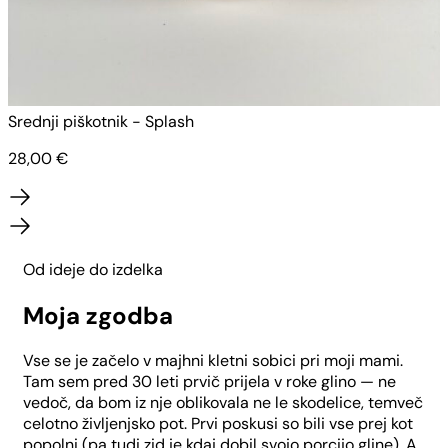
Srednji piškotnik - Splash
N
28,00
€
Od ideje do izdelka
Moja zgodba
Vse se je začelo v majhni kletni sobici pri moji mami.
Tam sem pred 30 leti prvič prijela v roke glino — ne
vedoč, da bom iz nje oblikovala ne le skodelice, temveč
celotno življenjsko pot. Prvi poskusi so bili vse prej kot
popolni (pa tudi zid je kdaj dobil svojo porcijo gline). A