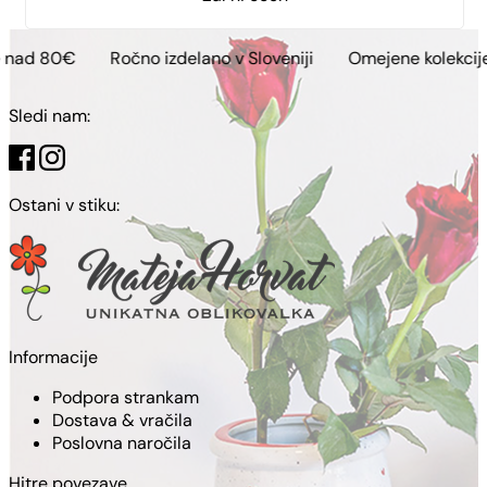
Ročno izdelano v Sloveniji
Omejene kolekcije
Brezpl
Sledi nam:
Ostani v stiku:
Informacije
Podpora strankam
Dostava & vračila
Poslovna naročila
Hitre povezave