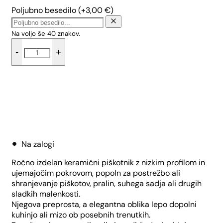
Poljubno besedilo
(+
3,00
€
)
Na voljo še
40
znakov.
Nizek
-
+
piškotnik
-
Sivka
količina
Dodaj v košarico
Na zalogi
Ročno izdelan keramični piškotnik z nizkim profilom in
ujemajočim pokrovom, popoln za postrežbo ali
shranjevanje piškotov, pralin, suhega sadja ali drugih
sladkih malenkosti.
Njegova preprosta, a elegantna oblika lepo dopolni
kuhinjo ali mizo ob posebnih trenutkih.