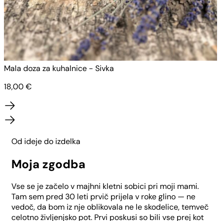
Mala doza za kuhalnice - Sivka
M
18,00
€
Od ideje do izdelka
Moja zgodba
Vse se je začelo v majhni kletni sobici pri moji mami.
Tam sem pred 30 leti prvič prijela v roke glino — ne
vedoč, da bom iz nje oblikovala ne le skodelice, temveč
celotno življenjsko pot. Prvi poskusi so bili vse prej kot