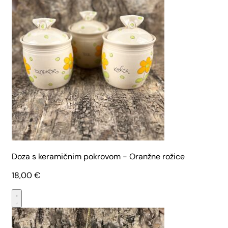
Doza s keramičnim pokrovom - Oranžne rožice
18,00
€