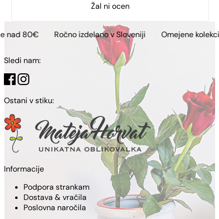
Žal ni ocen
Ročno izdelano v Sloveniji
Omejene kolekcije
Brez
Sledi nam:
Ostani v stiku:
Informacije
Podpora strankam
Dostava & vračila
Poslovna naročila