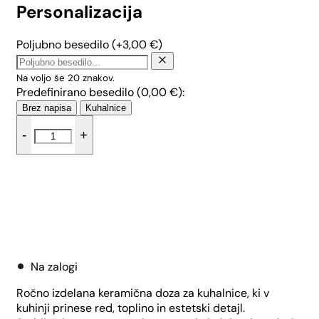
Personalizacija
Poljubno besedilo
(+
3,00
€
)
Na voljo še
20
znakov.
Predefinirano besedilo (
0,00
€
):
Brez napisa
Kuhalnice
Mala
-
+
doza
za
kuhalnice
-
Oranžne
rožice
Dodaj v košarico
količina
Na zalogi
Ročno izdelana keramična doza za kuhalnice, ki v
kuhinji prinese red, toplino in estetski detajl.