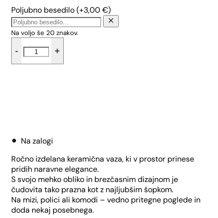
Poljubno besedilo
(+
3,00
€
)
Na voljo še
20
znakov.
Kvadratna
-
+
vaza
-
Mak
količina
Dodaj v košarico
Na zalogi
Ročno izdelana keramična vaza, ki v prostor prinese
pridih naravne elegance.
S svojo mehko obliko in brezčasnim dizajnom je
čudovita tako prazna kot z najljubšim šopkom.
Na mizi, polici ali komodi – vedno pritegne poglede in
doda nekaj posebnega.