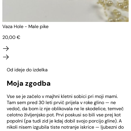
Vaza Hole - Male pike
V
20,00
€
Od ideje do izdelka
Moja zgodba
Vse se je začelo v majhni kletni sobici pri moji mami.
Tam sem pred 30 leti prvič prijela v roke glino — ne
vedoč, da bom iz nje oblikovala ne le skodelice, temveč
celotno življenjsko pot. Prvi poskusi so bili vse prej kot
popolni (pa tudi zid je kdaj dobil svojo porcijo gline). A
nikoli nisem izgubila tiste notranje iskrice — ljubezni do