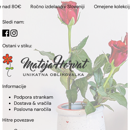
Ročno izdelano v Sloveniji
Omejene kolekcije
Brezp
Sledi nam:
Ostani v stiku:
Informacije
Podpora strankam
Dostava & vračila
Poslovna naročila
Hitre povezave