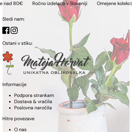
Ročno izdelano v Sloveniji
Omejene kolekcije
Brezp
Sledi nam:
Ostani v stiku:
Informacije
Podpora strankam
Dostava & vračila
Poslovna naročila
Hitre povezave
O nas