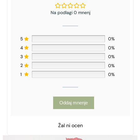
Na podlagi 0 mnenj
5
0%
4
0%
3
0%
2
0%
1
0%
Oddaj mnenje
Žal ni ocen