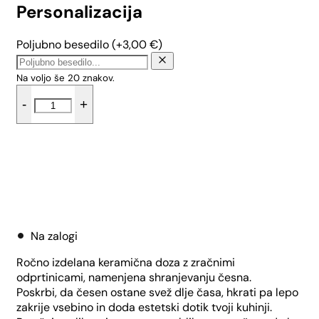
Personalizacija
Poljubno besedilo
(+
3,00
€
)
Na voljo še
20
znakov.
Doza
-
+
za
česen
s
keramičnim
pokrovom
-
Dodaj v košarico
Srčki
količina
Na zalogi
Ročno izdelana keramična doza z zračnimi
odprtinicami, namenjena shranjevanju česna.
Poskrbi, da česen ostane svež dlje časa, hkrati pa lepo
zakrije vsebino in doda estetski dotik tvoji kuhinji.