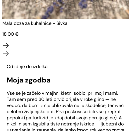
Mala doza za kuhalnice - Sivka
M
18,00
€
Od ideje do izdelka
Moja zgodba
Vse se je začelo v majhni kletni sobici pri moji mami.
Tam sem pred 30 leti prvič prijela v roke glino — ne
vedoč, da bom iz nje oblikovala ne le skodelice, temveč
celotno življenjsko pot. Prvi poskusi so bili vse prej kot
popolni (pa tudi zid je kdaj dobil svojo porcijo gline). A
nikoli nisem izgubila tiste notranje iskrice — ljubezni do
ustvarjanja in zaupanja, da lahko izpod rok vedno znova