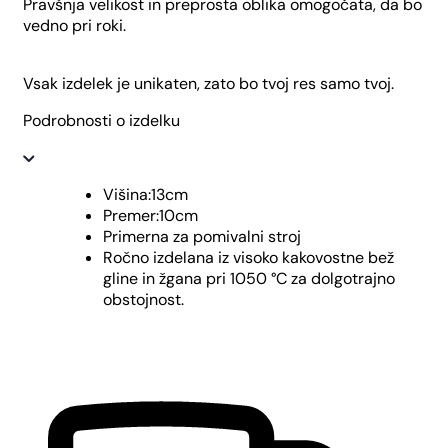
Pravšnja velikost in preprosta oblika omogočata, da bo
vedno pri roki.
Vsak izdelek je unikaten, zato bo tvoj res samo tvoj.
Podrobnosti o izdelku
Višina:13cm
Premer:10cm
Primerna za pomivalni stroj
Ročno izdelana iz visoko kakovostne bež
gline in žgana pri 1050 °C za dolgotrajno
obstojnost.