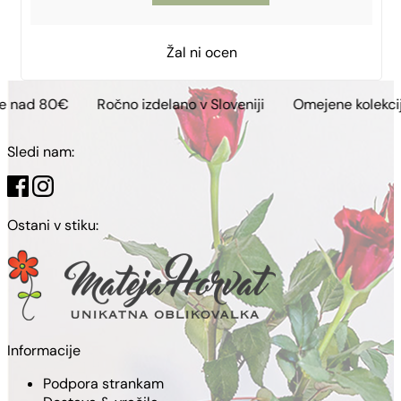
Žal ni ocen
€
Ročno izdelano v Sloveniji
Omejene kolekcije
Bre
Sledi nam:
Ostani v stiku:
Informacije
Podpora strankam