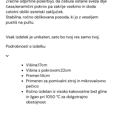
Zračne odprtine poskrbijo, da čebula ostane sveža dlje
časa,keramični pokrov pa zakrije vsebino in doda
celotni obliki estetski zaključek.
Stabilna, ročno oblikovana posoda, ki jo z veseljem
pustiš na pultu.
Vsak izdelek je unikaten, zato bo tvoj res samo tvoj.
Podrobnosti o izdelku
Višina:17cm
Višina s pokrovom:22cm
Premer:14cm
Primeren za pomivalni stroj in mikrovalovno
pečico
Ročno izdelan iz visoko kakovostne bež gline
in žgan pri 1050 °C za dolgotrajno
obstojnost.