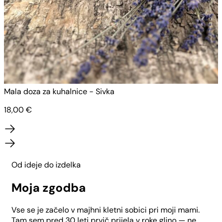
Mala doza za kuhalnice - Sivka
M
18,00
€
Od ideje do izdelka
Moja zgodba
Vse se je začelo v majhni kletni sobici pri moji mami.
Tam sem pred 30 leti prvič prijela v roke glino — ne