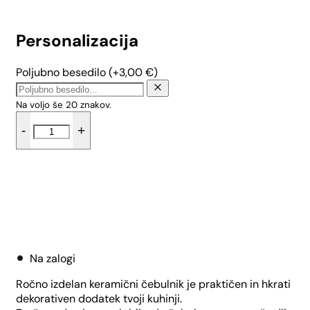
Personalizacija
Poljubno besedilo
(+
3,00
€
)
Na voljo še
20
znakov.
Doza
-
+
za
čebulo
s
keramičnim
pokrovom
-
Dodaj v košarico
Mak
količina
Na zalogi
Ročno izdelan keramični čebulnik je praktičen in hkrati
dekorativen dodatek tvoji kuhinji.