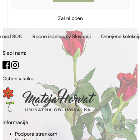
Žal ni ocen
Ročno izdelano v Sloveniji
Omejene kolekcije
Brezpla
Sledi nam:
Ostani v stiku:
Informacije
Podpora strankam