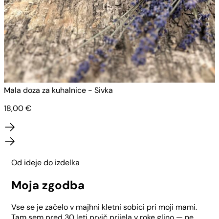
Mala doza za kuhalnice - Sivka
M
18,00
€
Od ideje do izdelka
Moja zgodba
Vse se je začelo v majhni kletni sobici pri moji mami.
Tam sem pred 30 leti prvič prijela v roke glino — ne