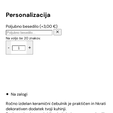
Personalizacija
Poljubno besedilo
(+
3,00
€
)
Na voljo še
20
znakov.
Doza
-
+
za
čebulo
s
keramičnim
pokrovom
-
Dodaj v košarico
Češnjev
cvet
količina
Na zalogi
Ročno izdelan keramični čebulnik je praktičen in hkrati
dekorativen dodatek tvoji kuhinji.