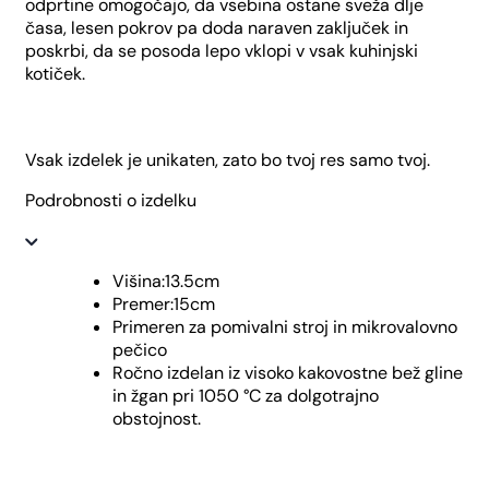
odprtine omogočajo, da vsebina ostane sveža dlje
časa, lesen pokrov pa doda naraven zaključek in
poskrbi, da se posoda lepo vklopi v vsak kuhinjski
kotiček.
Vsak izdelek je unikaten, zato bo tvoj res samo tvoj.
Podrobnosti o izdelku
Višina:13.5cm
Premer:15cm
Primeren za pomivalni stroj in mikrovalovno
pečico
Ročno izdelan iz visoko kakovostne bež gline
in žgan pri 1050 °C za dolgotrajno
obstojnost.