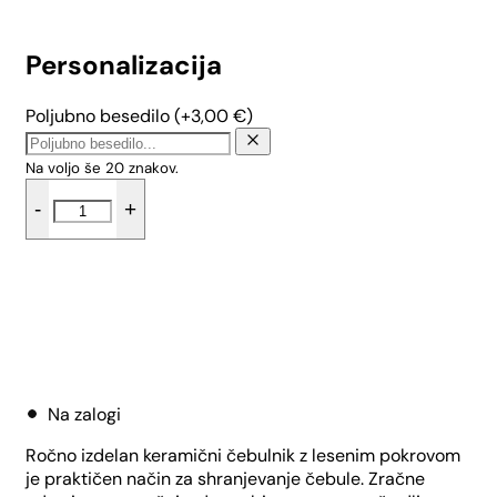
Personalizacija
Poljubno besedilo
(+
3,00
€
)
Na voljo še
20
znakov.
Doza
-
+
za
čebulo
z
bambusovim
pokrovom
-
Dodaj v košarico
Češnjev
cvet
količina
Na zalogi
Ročno izdelan keramični čebulnik z lesenim pokrovom
je praktičen način za shranjevanje čebule. Zračne