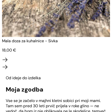
Mala doza za kuhalnice - Sivka
M
18,00
€
Od ideje do izdelka
Moja zgodba
Vse se je začelo v majhni kletni sobici pri moji mami.
Tam sem pred 30 leti prvič prijela v roke glino — ne
vedoč, da bom iz nje oblikovala ne le skodelice, temveč