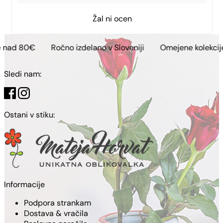
Žal ni ocen
Ročno izdelano v Sloveniji
Omejene kolekcije
Brez
Sledi nam:
Ostani v stiku:
Informacije
Podpora strankam
Dostava & vračila