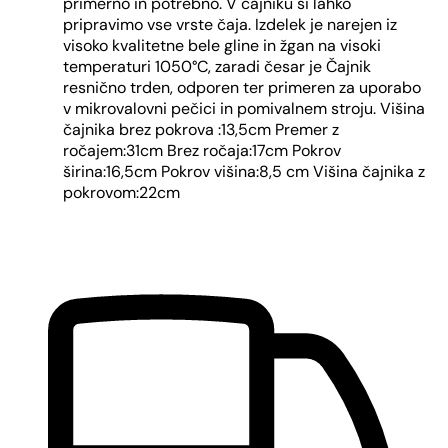
primerno in potrebno. V čajniku si lahko
pripravimo vse vrste čaja. Izdelek je narejen iz
visoko kvalitetne bele gline in žgan na visoki
temperaturi 1050°C, zaradi česar je Čajnik
resnično trden, odporen ter primeren za uporabo
v mikrovalovni pečici in pomivalnem stroju. Višina
čajnika brez pokrova :13,5cm Premer z
ročajem:31cm Brez ročaja:17cm Pokrov
širina:16,5cm Pokrov višina:8,5 cm Višina čajnika z
pokrovom:22cm