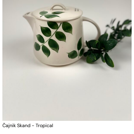
Čajnik Skand - Tropical
Č