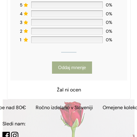
5
0%
4
0%
3
0%
2
0%
1
0%
Oddaj mnenje
Žal ni ocen
Ročno izdelano v Sloveniji
Omejene kolekcije
Brez
Sledi nam: